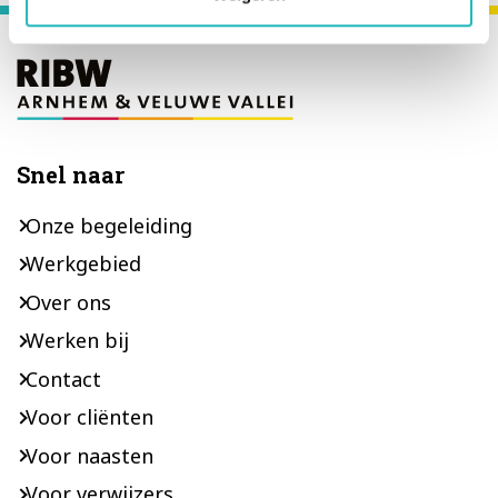
Footer
Snel naar
Onze begeleiding
Werkgebied
Over ons
Werken bij
Contact
Voor cliënten
Voor naasten
Voor verwijzers