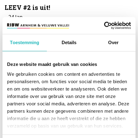
LEEV #2 is uit!
24
Jan.
In deze editie vind je wederom een mooie mix
van verhalen en reportages met prachtige
foto's. We zijn trots op het resultaat en we
Toestemming
Details
Over
willen iedereen bedanken die mee heeft
gewerkt om dit tweede nummer tot stand te
Deze website maakt gebruik van cookies
brengen!
We gebruiken cookies om content en advertenties te
Lees dit bericht
personaliseren, om functies voor social media te bieden
en om ons websiteverkeer te analyseren. Ook delen we
informatie over uw gebruik van onze site met onze
New Horizons in Housing First
partners voor social media, adverteren en analyse. Deze
12
Dec.
partners kunnen deze gegevens combineren met andere
informatie die u aan ze heeft verstrekt of die ze hebben
In november is het team Housing First naar
verzameld op basis van uw gebruik van hun services.
Dublin afgereisd voor het congres “New
Horizons in Housing First”, waar Housing First-