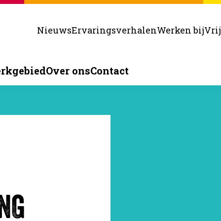
Nieuws
Ervaringsverhalen
Werken bij
Vri
rkgebied
Over ons
Contact
NG