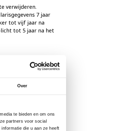
te verwijderen.
larisgegevens 7 jaar
r tot vijf jaar na
icht tot 5 jaar na het
. Dit gebeurt
 gegevens die je aan
Wij bewaren jouw
Over
elijk vereist. Zie
 media te bieden en om ons
ze partners voor social
ensen en eigendommen.
nformatie die u aan ze heeft
r te bewaren in het