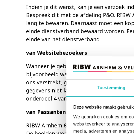
Indien je dit wenst, kan je een verzoek i
Bespreek dit met de afdeling P&O. RIBW Ar
lang te bewaren. Daarnaast moet een kopi
einde dienstverband bewaard worden. Een l
einde van het dienstverband.
van Websitebezoekers
Wanneer je gebruik maakt van onze websi
bijvoorbeeld wanneer jij een contact- of 
ons verstrekt, gebruiken wij uitsluitend 
Toestemming
gegevens niet langer dan nodig is voor een
onderdeel 4 van deze verklaring voor mee
Deze website maakt gebruik
van Passanten
We gebruiken cookies om cont
websiteverkeer te analyseren
RIBW Arnhem & Veluwe Vallei zet in bepa
media, adverteren en analys
De beelden worden maximaal 4 weken bewa