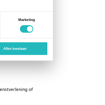
het filmen van de
BW RIBW Arnhem &
Marketing
Alles toestaan
enstverlening of