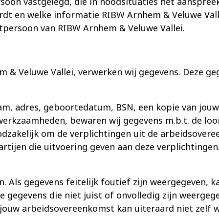
rsoon vastgelegd, die in noodsituaties het aanspree
rdt en welke informatie RIBW Arnhem & Veluwe Val
tpersoon van RIBW Arnhem & Veluwe Vallei.
em & Veluwe Vallei, verwerken wij gegevens. Deze g
m, adres, geboortedatum, BSN, een kopie van jouw 
werkzaamheden, bewaren wij gegevens m.b.t. de loo
oodzakelijk om de verplichtingen uit de arbeidsover
tijen die uitvoering geven aan deze verplichtingen. 
. Als gegevens feitelijk foutief zijn weergegeven, ka
ke gegevens die niet juist of onvolledig zijn weerge
ouw arbeidsovereenkomst kan uiteraard niet zelf w