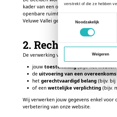
verstrekt of die ze hebben v
kader van een onderzoek. Tijdens het pla
openbare ruimte. Toch kan het voorkome
Toestemmingsselectie
Veluwe Vallei gefilmd worden. Deze beel
Noodzakelijk
2. Rechtsgrond en
De verwerking van jouw persoonsgegevens
Weigeren
jouw
toestemming
(bijv. het invullen
de
uitvoering van een overeenkoms
het
gerechtvaardigd belang
(bijv. bi
of een
wettelijke verplichting
(bijv. 
Wij verwerken jouw gegevens enkel voor d
verbetering van onze website.