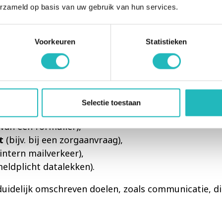
erzameld op basis van uw gebruik van hun services.
atsen van de camera's is er rekening gehouden met 
n dat passanten van verschillende locaties van RI
den worden goed beveiligd.
Voorkeuren
Statistieken
 doel van verwerking
 gebeurt op basis van:
Selectie toestaan
 van een formulier),
t
(bijv. bij een zorgaanvraag),
j intern mailverkeer),
meldplicht datalekken).
uidelijk omschreven doelen, zoals communicatie, di