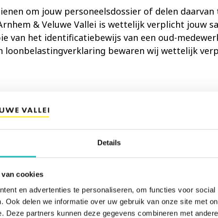
ndienen om jouw personeelsdossier of delen daarvan 
nhem & Veluwe Vallei is wettelijk verplicht jouw sa
e van het identificatiebewijs van een oud-medewerke
oonbelastingverklaring bewaren wij wettelijk verpl
te, kunnen wij persoonsgegevens van jou verwerken
aanmeldformulier invult of ons een e-mail stuurt. De
voor het doel waarvoor je deze hebt achtergelaten. 
Details
 correcte afhandeling van jouw verzoek of zoals wett
r informatie over cookies.
 van cookies
ent en advertenties te personaliseren, om functies voor social
. Ook delen we informatie over uw gebruik van onze site met on
alde gevallen camera's in voor de veiligheid van m
e. Deze partners kunnen deze gegevens combineren met andere i
ard tenzij het noodzakelijk is om te beelden lange