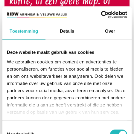
koffie, of een goeie mop. Of
misschien voeren we samen een
goed gesprek. Het zou zo maar
kunnen!
Toestemming
Details
Over
Deze website maakt gebruik van cookies
We gebruiken cookies om content en advertenties te
Koudwatervrees
personaliseren, om functies voor social media te bieden
“Digitalisering biedt voor iedereen kansen. Al
en om ons websiteverkeer te analyseren. Ook delen we
snap ik best dat mensen koudwatervrees of
informatie over uw gebruik van onze site met onze
vooroordelen hebben. Goede voorlichting is
partners voor social media, adverteren en analyse. Deze
belangrijk, je moet weten wat je wel en niet
partners kunnen deze gegevens combineren met andere
informatie die u aan ze heeft verstrekt of die ze hebben
kunt verwachten. Maar mijn belangrijkste tip:
verzameld op basis van uw gebruik van hun services.
probeer het gewoon, onderzoek of het je kan
helpen. Ik denk dat we nog aan het begin staan.
Toestemmingsselectie
Over twintig jaar kan ik aan een robot vragen