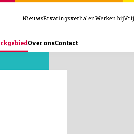
Nieuws
Ervaringsverhalen
Werken bij
Vri
rkgebied
Over ons
Contact