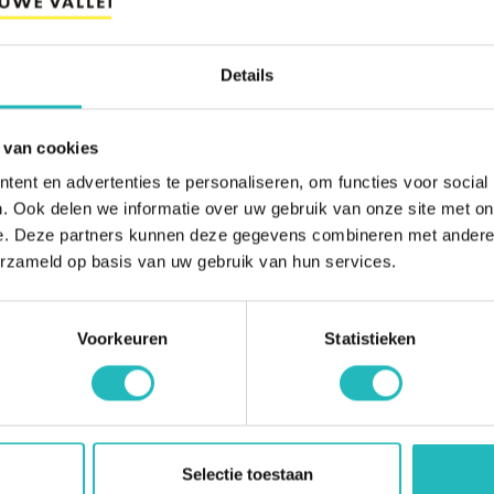
BEKIJK ON
Details
AANMELDR
 van cookies
Wil je een cliënt direct a
ent en advertenties te personaliseren, om functies voor social
beschermd wonen? Hier h
. Ook delen we informatie over uw gebruik van onze site met on
voor met verschillende ric
e. Deze partners kunnen deze gegevens combineren met andere i
Aanmelden
erzameld op basis van uw gebruik van hun services.
Voorkeuren
Statistieken
il je meer weten?
Selectie toestaan