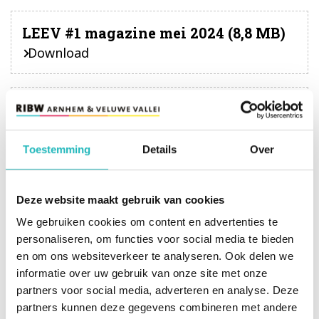
LEEV #1 magazine mei 2024 (8,8 MB)
Download
Jaarverslaglegging 2023 RIBW
Arnhem & Veluwe Vallei (7,5 MB)
Download
Toestemming
Details
Over
Deze website maakt gebruik van cookies
Op de hoogte blijven?
We gebruiken cookies om content en advertenties te
Schrijf je in voor ons magazine en ontvang onze
personaliseren, om functies voor social media te bieden
laatste verhalen en ontwikkelingen.
en om ons websiteverkeer te analyseren. Ook delen we
informatie over uw gebruik van onze site met onze
partners voor social media, adverteren en analyse. Deze
Leave this field blank
partners kunnen deze gegevens combineren met andere