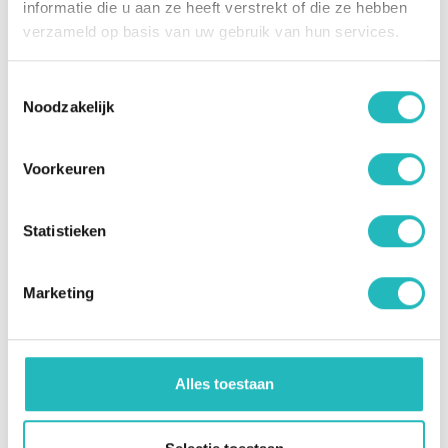
informatie die u aan ze heeft verstrekt of die ze hebben
verzameld op basis van uw gebruik van hun services.
Freeform Check
Toestemmingsselectie
Noodzakelijk
Voor- en achternaam
Voorkeuren
Statistieken
Straatnaam
Marketing
Postcode
Alles toestaan